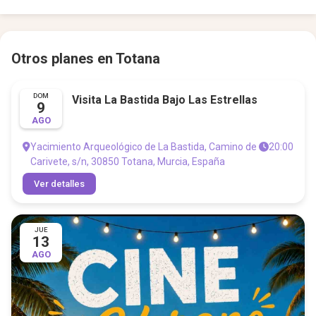
Otros planes en Totana
DOM
Visita La Bastida Bajo Las Estrellas
9
AGO
Yacimiento Arqueológico de La Bastida, Camino de
20:00
Carivete, s/n, 30850 Totana, Murcia, España
Ver detalles
JUE
13
AGO