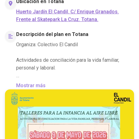
Ubicación en Totana
Huerto Jardín El Candil. C/ Enrique Granados.
Frente al Skatepark La Cruz. Totana.
Descripción del plan en Totana
Organiza: Colectivo El Candil
Actividades de conciliación para la vida familiar,
personal y laboral.
¡Apúntate y llévate el jardín a tu casa. Diseña tu propio
Mostrar más
cuadro!
Dirigido a menores entre 5 y 12 años.
Cuota: 5 €
MÁS INFORMACIÓN E INSCRIPCIONES: