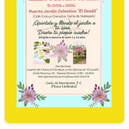
·Oficinas El Colectivo El Candil
C/ Menorca, 23 - Totana
Telf.: 968424079
Horario: de 9 h. a 14 h.