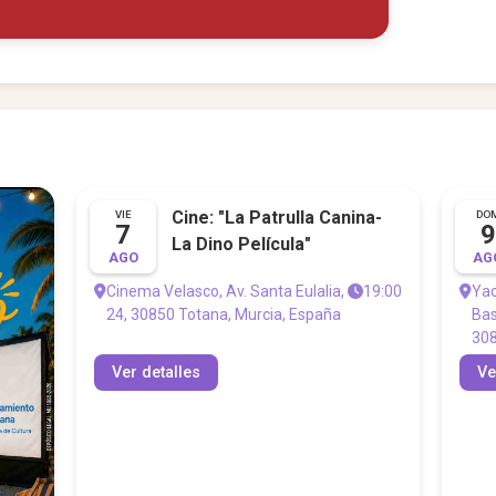
Cine: "La Patrulla Canina-
VIE
DO
7
9
La Dino Película"
AGO
AG
Cinema Velasco, Av. Santa Eulalia,
19:00
Yac
24, 30850 Totana, Murcia, España
Bas
308
Ver detalles
Ve